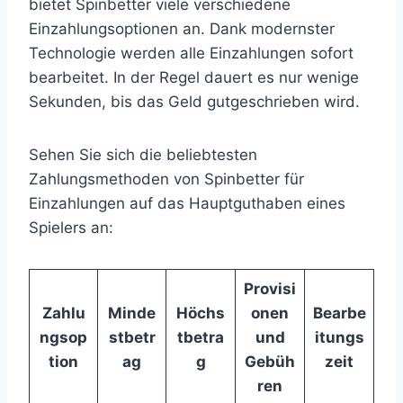
bietet Spinbetter viele verschiedene
Einzahlungsoptionen an. Dank modernster
Technologie werden alle Einzahlungen sofort
bearbeitet. In der Regel dauert es nur wenige
Sekunden, bis das Geld gutgeschrieben wird.
Sehen Sie sich die beliebtesten
Zahlungsmethoden von Spinbetter für
Einzahlungen auf das Hauptguthaben eines
Spielers an:
Provisi
Zahlu
Minde
Höchs
onen
Bearbe
ngsop
stbetr
tbetra
und
itungs
tion
ag
g
Gebüh
zeit
ren