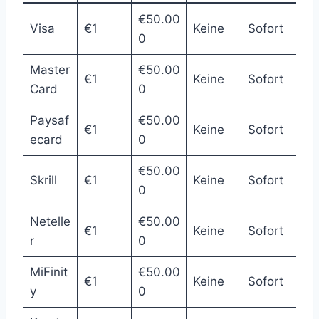
€50.00
Visa
€1
Keine
Sofort
0
Master
€50.00
€1
Keine
Sofort
Card
0
Paysaf
€50.00
€1
Keine
Sofort
ecard
0
€50.00
Skrill
€1
Keine
Sofort
0
Netelle
€50.00
€1
Keine
Sofort
r
0
MiFinit
€50.00
€1
Keine
Sofort
y
0