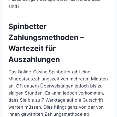
sind?
Spinbetter
Zahlungsmethoden –
Wartezeit für
Auszahlungen
Das Online-Casino Spinbetter gibt eine
Mindestauszahlungszeit von mehreren Minuten
an. Oft dauern Überweisungen jedoch bis zu
einigen Stunden. Es kann jedoch vorkommen,
dass Sie bis zu 7 Werktage auf die Gutschrift
warten müssen. Dies hängt ganz von der von
Ihnen gewählten Zahlungsmethode ab.