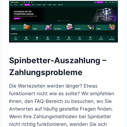
Spinbetter-Auszahlung –
Zahlungsprobleme
Die Wartezeiten werden länger? Etwas
funktioniert nicht wie es sollte? Wir empfehlen
Ihnen, den FAQ-Bereich zu besuchen, wo Sie
Antworten auf häufig gestellte Fragen finden.
Wenn Ihre Zahlungsmethoden bei Spinbetter
nicht richtig funktionieren, wenden Sie sich