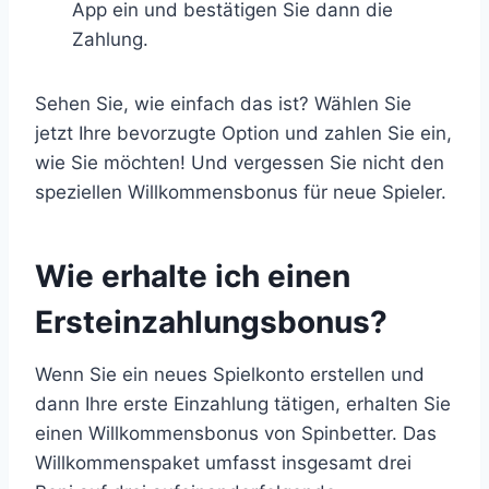
App ein und bestätigen Sie dann die
Zahlung.
Sehen Sie, wie einfach das ist? Wählen Sie
jetzt Ihre bevorzugte Option und zahlen Sie ein,
wie Sie möchten! Und vergessen Sie nicht den
speziellen Willkommensbonus für neue Spieler.
Wie erhalte ich einen
Ersteinzahlungsbonus?
Wenn Sie ein neues Spielkonto erstellen und
dann Ihre erste Einzahlung tätigen, erhalten Sie
einen Willkommensbonus von Spinbetter. Das
Willkommenspaket umfasst insgesamt drei