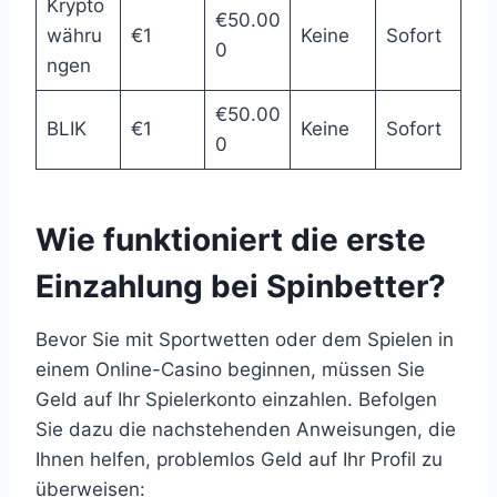
Krypto
€50.00
währu
€1
Keine
Sofort
0
ngen
€50.00
BLIK
€1
Keine
Sofort
0
Wie funktioniert die erste
Einzahlung bei Spinbetter?
Bevor Sie mit Sportwetten oder dem Spielen in
einem Online-Casino beginnen, müssen Sie
Geld auf Ihr Spielerkonto einzahlen. Befolgen
Sie dazu die nachstehenden Anweisungen, die
Ihnen helfen, problemlos Geld auf Ihr Profil zu
überweisen: