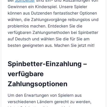
Bei
Spinbetter
sind Ein- und Auszahlungen von
Gewinnen ein Kinderspiel. Unsere Spieler
können aus Dutzenden fantastischer Optionen
wählen, die Zahlungsvorgänge reibungslos und
problemlos machen. Entdecken Sie die
verfügbaren Zahlungsmethoden bei Spinbetter
auf Deutsch und wählen Sie die für Sie am
besten geeigneten aus. Machen Sie jetzt mit!
Spinbetter-Einzahlung –
verfügbare
Zahlungsoptionen
Um den Erwartungen von Spielern aus
verschiedenen Ländern gerecht zu werden,