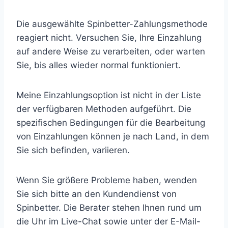
Die ausgewählte Spinbetter-Zahlungsmethode
reagiert nicht. Versuchen Sie, Ihre Einzahlung
auf andere Weise zu verarbeiten, oder warten
Sie, bis alles wieder normal funktioniert.
Meine Einzahlungsoption ist nicht in der Liste
der verfügbaren Methoden aufgeführt. Die
spezifischen Bedingungen für die Bearbeitung
von Einzahlungen können je nach Land, in dem
Sie sich befinden, variieren.
Wenn Sie größere Probleme haben, wenden
Sie sich bitte an den Kundendienst von
Spinbetter. Die Berater stehen Ihnen rund um
die Uhr im Live-Chat sowie unter der E-Mail-