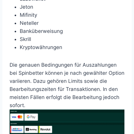
Jeton
Mifinity
Neteller
Banküberweisung
Skrill
Kryptowährungen
Die genauen Bedingungen für Auszahlungen
bei Spinbetter können je nach gewählter Option
variieren. Dazu gehören Limits sowie die
Bearbeitungszeiten für Transaktionen. In den
meisten Fällen erfolgt die Bearbeitung jedoch
sofort.