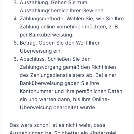
Auszahlung. Gehen Sie zum
Auszahlungsbereich Ihrer Gewinne.
Zahlungsmethode. Wählen Sie, wie Sie Ihre
Zahlung online vornehmen möchten, z. B.
per Banküberweisung.
Betrag. Geben Sie den Wert Ihrer
Überweisung ein.
Abschluss. Schließen Sie den
Zahlungsvorgang gemäß den Richtlinien
des Zahlungsdienstleisters ab. Bei einer
Banküberweisung geben Sie Ihre
Kontonummer und Ihre persönlichen Daten
ein und warten dann, bis Ihre Online-
Überweisung bearbeitet wurde.
Das war’s schon! Ist es nicht wahr, dass
Auszahlungen bei Spinbetter ein Kinderspiel